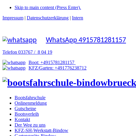
Skip to main content (Press Enter).
Impressum
|
Datenschutzerklärung
|
Intern
WhatsApp 4915781281157
Telefon 033767 / 8 04 19
Boot: +4915781281157
KFZ/Garten: +491776238712
Bootsfahrschule
Onlinenmeldung
Gutscheine
Bootsverleih
Kontakt
Der Weg zu uns
KFZ-SH-Werkstatt-Bindow
Gartengeräte-Bindow