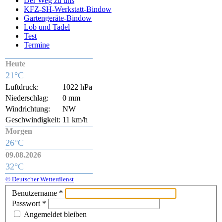
Der Weg zu uns
KFZ-SH-Werkstatt-Bindow
Gartengeräte-Bindow
Lob und Tadel
Test
Termine
Heute
21°C
Luftdruck:
1022 hPa
Niederschlag:
0 mm
Windrichtung:
NW
Geschwindigkeit:
11 km/h
Morgen
26°C
09.08.2026
32°C
© Deutscher Wetterdienst
Benutzername
*
Passwort
*
Angemeldet bleiben