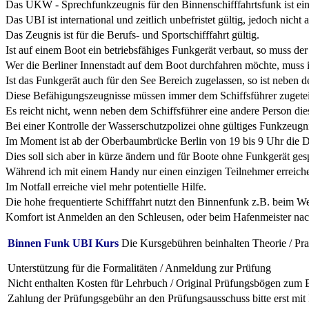
Das UKW - Sprechfunkzeugnis für den Binnenschifffahrtsfunk ist ein
Das UBI ist international und zeitlich unbefristet gültig, jedoch nicht 
Das Zeugnis ist für die Berufs- und Sportschifffahrt gültig.
Ist auf einem Boot ein betriebsfähiges Funkgerät verbaut, so muss der
Wer die Berliner Innenstadt auf dem Boot durchfahren möchte, muss 
Ist das Funkgerät auch für den See Bereich zugelassen, so ist nebe
Diese Befähigungszeugnisse müssen immer dem Schiffsführer zugeteil
Es reicht nicht, wenn neben dem Schiffsführer eine andere Person di
Bei einer Kontrolle der Wasserschutzpolizei ohne gültiges Funkzeugni
Im Moment ist ab der Oberbaumbrücke Berlin von 19 bis 9 Uhr die D
Dies soll sich aber in kürze ändern und für Boote ohne Funkgerät ges
Während ich mit einem Handy nur einen einzigen Teilnehmer erreiche, 
Im Notfall erreiche viel mehr potentielle Hilfe.
Die hohe frequentierte Schifffahrt nutzt den Binnenfunk z.B. beim W
Komfort ist Anmelden an den Schleusen, oder beim Hafenmeister nach 
Binnen Funk UBI Kurs
Die Kursgebühren beinhalten Theorie / Pra
Unterstützung für die Formalitäten / Anmeldung zur Prüfung
Nicht enthalten Kosten für Lehrbuch / Original Prüfungsbögen zum Bu
Zahlung der Prüfungsgebühr an den Prüfungsausschuss bitte erst mi