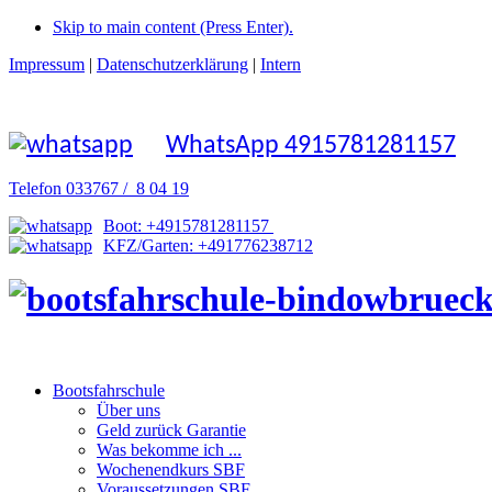
Skip to main content (Press Enter).
Impressum
|
Datenschutzerklärung
|
Intern
WhatsApp 4915781281157
Telefon 033767 / 8 04 19
Boot: +4915781281157
KFZ/Garten: +491776238712
Bootsfahrschule
Über uns
Geld zurück Garantie
Was bekomme ich ...
Wochenendkurs SBF
Voraussetzungen SBF