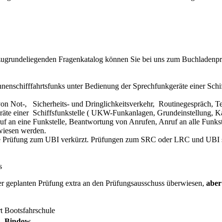
zugrundeliegenden Fragenkatalog können Sie bei uns zum Buchladenpr
enschifffahrtsfunks unter Bedienung der Sprechfunkgeräte einer Schi
 Not-, Sicherheits- und Dringlichkeitsverkehr, Routinegespräch, Te
äte einer Schiffsfunkstelle ( UKW-Funkanlagen, Grundeinstellung, Ka
f an eine Funkstelle, Beantwortung von Anrufen, Anruf an alle Funkst
wiesen werden.
sche Prüfung zum UBI verkürzt. Prüfungen zum SRC oder LRC und UBI s
ss
geplanten Prüfung extra an den Prüfungsausschuss überwiesen,
aber
t
Bootsfahrschule
Bindow