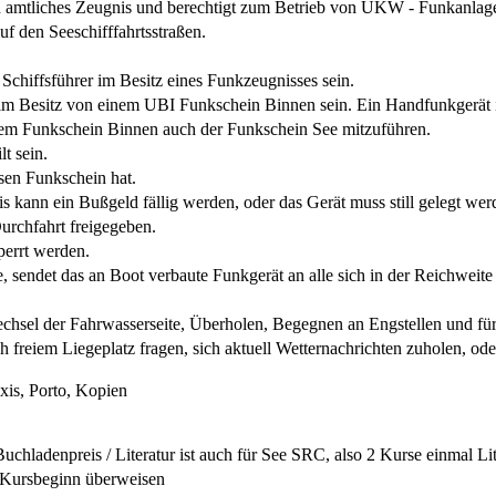
 amtliches Zeugnis und berechtigt zum Betrieb von UKW - Funkanlagen
auf den Seeschifffahrtsstraßen.
 Schiffsführer im Besitz eines Funkzeugnisses sein.
im Besitz von einem UBI Funkschein Binnen sein. Ein Handfunkgerät is
n dem Funkschein Binnen auch der Funkschein See mitzuführen.
t sein.
esen Funkschein hat.
s kann ein Bußgeld fällig werden, oder das Gerät muss still gelegt wer
urchfahrt freigegeben.
perrt werden.
sendet das an Boot verbaute Funkgerät an alle sich in der Reichweite 
echsel der Fahrwasserseite, Überholen, Begegnen an Engstellen und fü
freiem Liegeplatz fragen, sich aktuell Wetternachrichten zuholen, ode
xis, Porto, Kopien
chladenpreis / Literatur ist auch für See SRC, also 2 Kurse einmal Li
t Kursbeginn überweisen