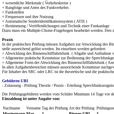
+ wesentliche Merkmale ( Verkehrskreise )
+ Rangfolge und Arten des Funkverkehrs
+ Funkstellen
+ Frequenzen und ihre Nutzung
+ Automatische Senderidentifikationssystem ( ATIS )
+ Bestimmung / Veröffentlichungen und Technik einer Funkanlage
Dazu muss ein Multiple-Choise-Fragebogen bearbeitet werden. Den 
Praxis
In der praktischen Prüfung müssen Aufgaben zur Abwicklung des Binn
stelle ausreichend gelöst werden. Im einzelnen werden gefordert:
+ Abwicklung des Binnenschifffahrtsfunk ( Abgabe und Aufnahme von
+ Allgemeine praktische Kenntnisse zur Bedienung der Sprechfunkger
+ Allgemeine Form der Abwicklung des Binnenschifffahrtsfunk ( Anru
In allen Aufgabenbereichen müssen ausreichende Kenntnisse nachge
Für Inhaber des SRC oder LRC ist die theoretische und die prakti
Gebühren UBI
- Zulassung - Prüfung Theorie / Praxis - Erteilung Sprechfunkzeugni
Die Prüfungsgebühren werden vom Schüler Minimum 14 Tage vor der 
Einzahlung ist unter Angabe von:
Nachname
Vorname
Tag der Prüfung
Art der Prüfung
Prüfungsor
Mustermann
Max
?
Binnen UBI
?