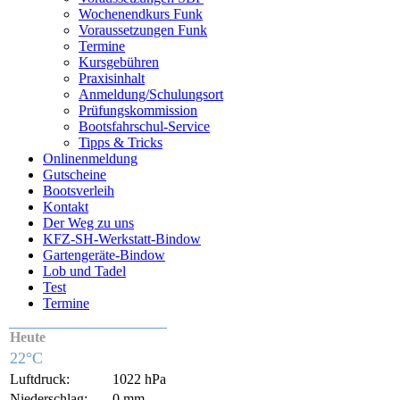
Wochenendkurs Funk
Voraussetzungen Funk
Termine
Kursgebühren
Praxisinhalt
Anmeldung/Schulungsort
Prüfungskommission
Bootsfahrschul-Service
Tipps & Tricks
Onlinenmeldung
Gutscheine
Bootsverleih
Kontakt
Der Weg zu uns
KFZ-SH-Werkstatt-Bindow
Gartengeräte-Bindow
Lob und Tadel
Test
Termine
Heute
22°C
Luftdruck:
1022 hPa
Niederschlag:
0 mm