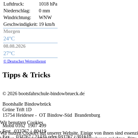
Luftdruck:
1018 hPa
Niederschlag:
0 mm
Windrichtung:
WNW
Geschwindigkeit:
19 km/h
Morgen
24°C
08.08.2026
27°C
© Deutscher Wetterdienst
Tipps & Tricks
© 2026 bootsfahrschule-bindowbrueck.de
Bootshalle Bindowbrück
Grüne Trift 1D
15754 Heidesee - OT Bindow-Süd Brandenburg
Wir benutzen Cookies
Mobil 0162 1907 499
Fest 033767 / 80419
Wir nutzen Cookies auf unserer Website. Einige von ihnen sind essenzi
Fax 033767 / 21435 oder 033767 / 301610