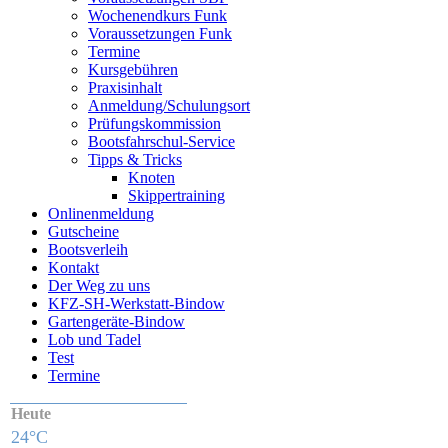
Wochenendkurs Funk
Voraussetzungen Funk
Termine
Kursgebühren
Praxisinhalt
Anmeldung/Schulungsort
Prüfungskommission
Bootsfahrschul-Service
Tipps & Tricks
Knoten
Skippertraining
Onlinenmeldung
Gutscheine
Bootsverleih
Kontakt
Der Weg zu uns
KFZ-SH-Werkstatt-Bindow
Gartengeräte-Bindow
Lob und Tadel
Test
Termine
Heute
24°C