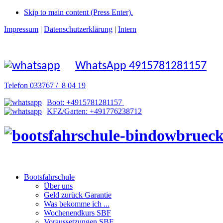
Skip to main content (Press Enter).
Impressum
|
Datenschutzerklärung
|
Intern
WhatsApp 4915781281157
Telefon 033767 / 8 04 19
Boot: +4915781281157
KFZ/Garten: +491776238712
Bootsfahrschule
Über uns
Geld zurück Garantie
Was bekomme ich ...
Wochenendkurs SBF
Voraussetzungen SBF